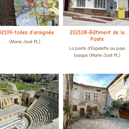
02109-toiles d'araignée
202108-Bâtiment de la
Poste
(Marie-José PL)
La poste d'Espelette au pays
basque (Marie-José PL)