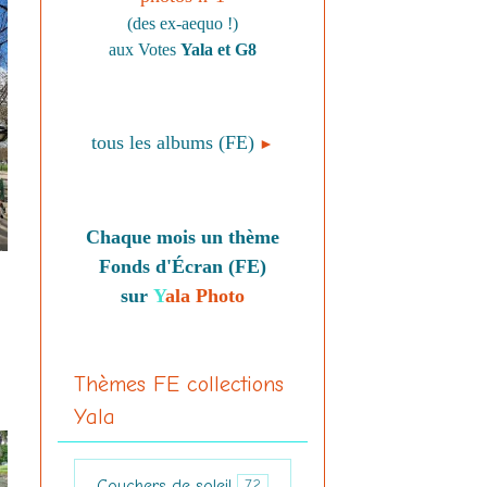
(des ex-aequo !)
aux Votes
Yala et G8
tous les albums (FE)
►
Chaque mois un thème
Fonds d'Écran (FE)
sur
Y
ala Photo
Thèmes FE collections
Yala
Couchers de soleil
72