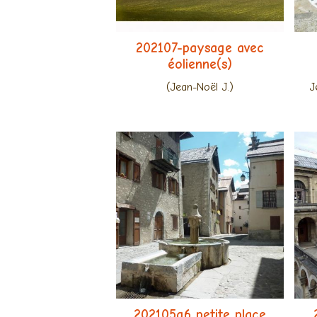
202107-paysage avec
éolienne(s)
(Jean-Noël J.)
J
202105g6 petite place