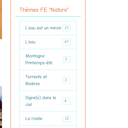
Thèmes FE "Nature"
L'eau est un miroir
21
L'eau
47
Montagne
56
Printemps-été
Torrents et
37
Rivières
Signe(s) dans le
43
ciel
La rosée
13