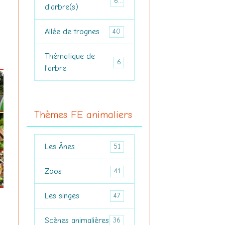
61
d'arbre(s)
Allée de trognes
40
Thématique de
6
l'arbre
Thèmes FE animaliers
Les Ânes
51
Zoos
41
Les singes
47
Scènes animalières
36