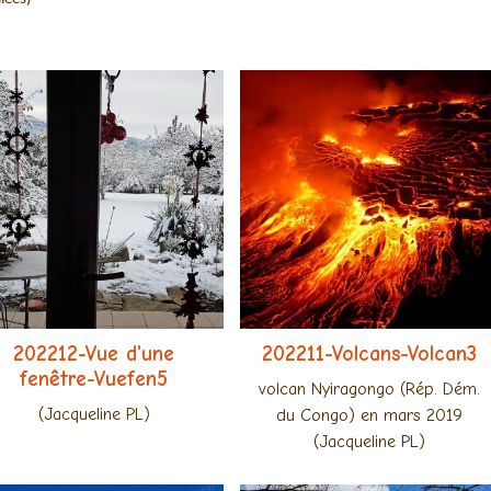
202212-Vue d'une
202211-Volcans-Volcan3
fenêtre-Vuefen5
volcan Nyiragongo (Rép. Dém.
(Jacqueline PL)
du Congo) en mars 2019
(Jacqueline PL)