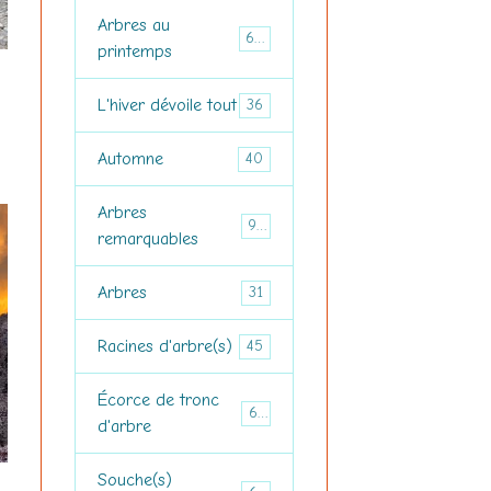
Arbres au
60
printemps
L'hiver dévoile tout
36
Automne
40
Arbres
97
remarquables
Arbres
31
Racines d'arbre(s)
45
Écorce de tronc
60
d'arbre
Souche(s)