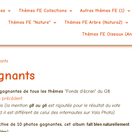
ges
Thèmes FE Collections
Autres thèmes FE (1)
Thèmes FE "Nature"
Thèmes FE Arbre (Nature2)
Thèmes FE Oiseaux (An
ants
gnants
gagnantes de tous les thèmes
"Fonds d'écran" du G8
s précédent
.
is (la mention
g8 ou g6
est rajoutée pour le résultat du vote
 il est différent de celui des internautes sur Yala Photo).
ective de 10 photos gagnantes, cet album
fait bien naturellement
iées)