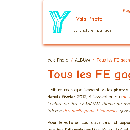
Pa
Yala Photo
La photo en partage
Yala Photo
ALBUM
Tous les FE gagn
Tous les FE ga
L'album regroupe l'ensemble des
photos 
depuis février 2012
, à l'exception du
moi
Lecture du titre : AAAAMM-thème-du-mo
interne
des participants historiques
quand
Pour le vote en cours sur une rétrosp
fonction d'album-bonus !
(les 10 y sont dépubl