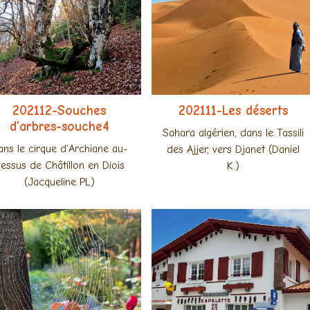
202112-Souches
202111-Les déserts
d'arbres-souche4
Sahara algérien, dans le Tassili
ans le cirque d'Archiane au-
des Ajjer, vers Djanet (Daniel
essus de Châtillon en Diois
K.)
(Jacqueline PL)