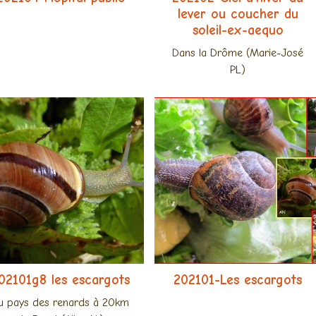
lever ou coucher du
soleil-ex-aequo
Dans la Drôme (Marie-José
PL)
02101g8 les escargots
202101-Les escargots
u pays des renards à 20km