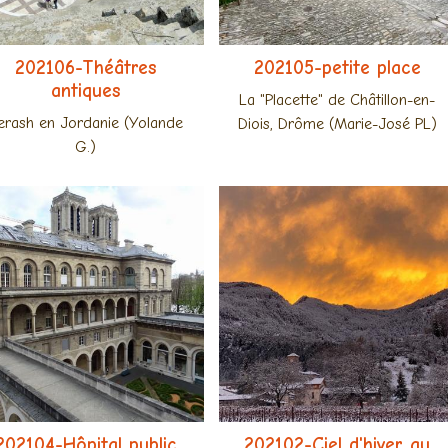
202106-Théâtres
202105-petite place
antiques
La "Placette" de Châtillon-en-
erash en Jordanie (Yolande
Diois, Drôme (Marie-José PL)
G.)
202104-Hôpital public
202102-Ciel d'hiver au