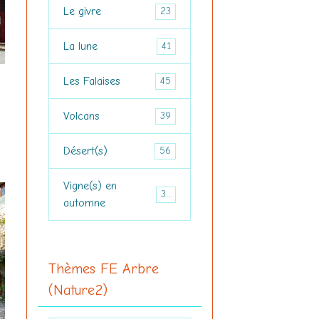
Le givre
23
La lune
41
Les Falaises
45
Volcans
39
Désert(s)
56
Vigne(s) en
39
automne
Thèmes FE Arbre
(Nature2)