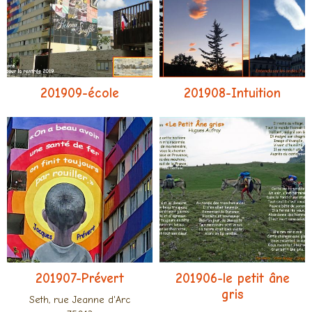
201909-école
201908-Intuition
201907-Prévert
201906-le petit âne
gris
Seth, rue Jeanne d'Arc