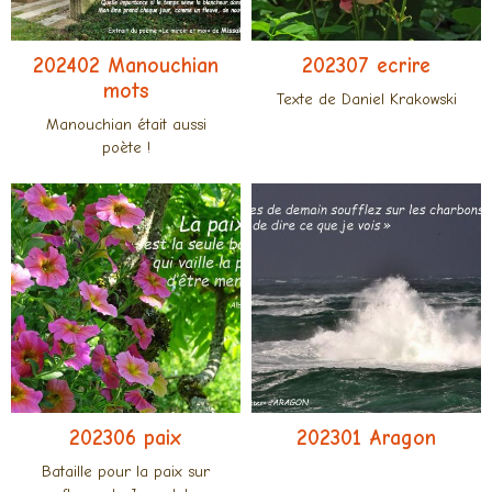
202402 Manouchian
202307 ecrire
mots
Texte de Daniel Krakowski
Manouchian était aussi
poète !
202306 paix
202301 Aragon
Bataille pour la paix sur