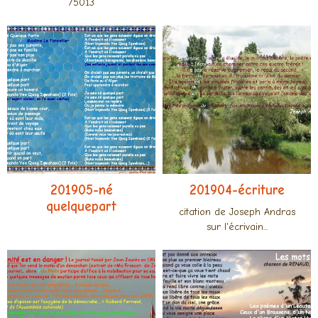
75013
201905-né
201904-écriture
quelquepart
citation de Joseph Andras
sur l'écrivain...