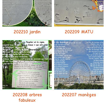
202210 jardin
202209 MATU
202208 arbres
202207 manèges
fabuleux