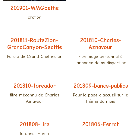
201901-MMGoethe
201812-Verbes
citation
Un texte riche et choisi sur
la parole animale
201811-RouteZion-
201810-Charles-
GrandCanyon-Seattle
Aznavour
Parole de Grand-Chef indien
Hommage personnel à
l'annonce de sa disparition
201810-toreador
201809-bancs-publics
titre méconnu de Charles
Pour la page d'accueil sur le
Aznavour
thème du mois
201808-Lire
201806-Ferrat