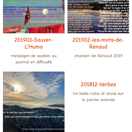
201903-Sauver-
201902-les-mots-de-
L'Huma
Renaud
messages de soutien au
chanson de Renaud 2019
journal en difficulté