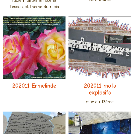
fable mettant en scène
l'escargot, thème du mois
202011 Ermelinde
202011 mots
explosifs
mur du 13ème