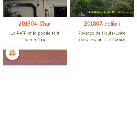
201804-Char
201807-colibri
La RATP et la poésie font
Paysage de Haute-Loire
bon métro
avec arc-en-ciel écrasé
201708-FE-phares