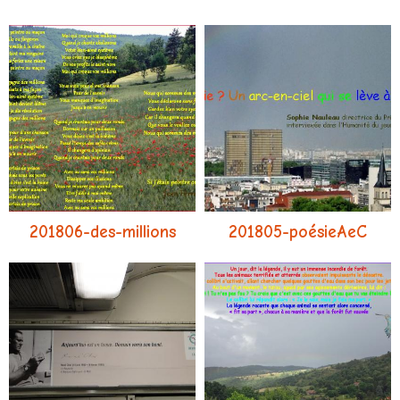
lu dans l'Huma
201806-des-millions
201805-poésieAeC