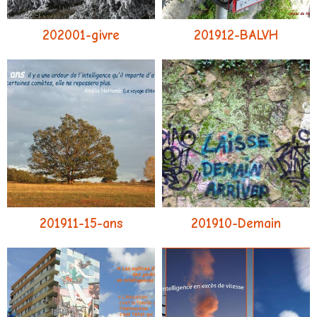
202001-givre
201912-BALVH
201911-15-ans
201910-Demain