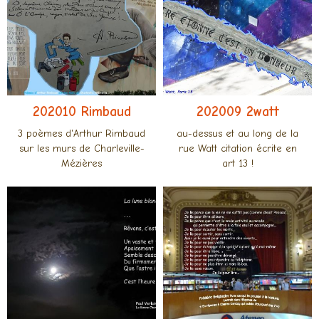
202010 Rimbaud
202009 2watt
3 poèmes d'Arthur Rimbaud
au-dessus et au long de la
sur les murs de Charleville-
rue Watt citation écrite en
Mézières
art 13 !