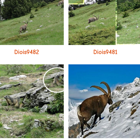
Diois9482
Diois9481