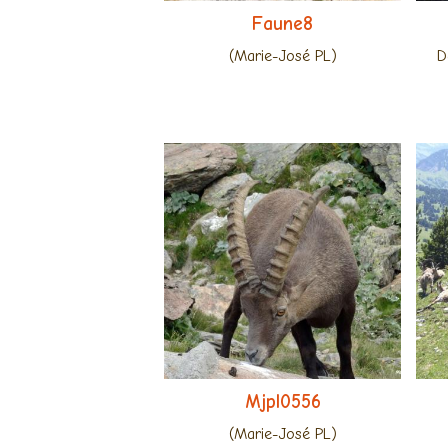
Faune8
(Marie-José PL)
D
Mjpl0556
(Marie-José PL)