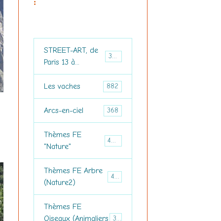
:
STREET-ART, de
3694
Paris 13 à...
Les vaches
882
Arcs-en-ciel
368
Thèmes FE
460
"Nature"
Thèmes FE Arbre
476
(Nature2)
Thèmes FE
Oiseaux (Animaliers
374