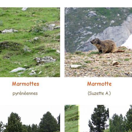
Marmottes
Marmotte
pyrénéennes
(Suzette A.)