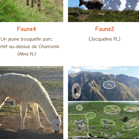
Faune4
Faune2
Un jeune bouquetin parc
(Jacqueline PL)
rlet au-dessus de Chamonix
(Aline N.)