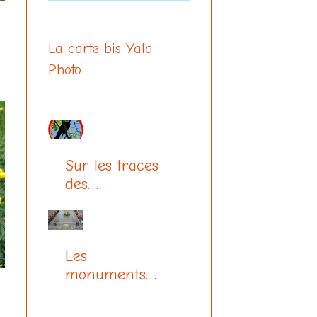
La carte bis Yala
Photo
Sur les traces
des
communards
Les
monuments
aux morts
(centenaire 14-