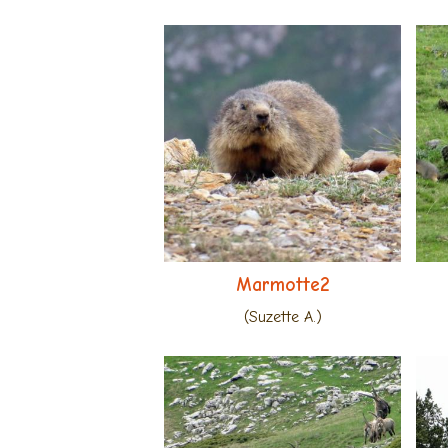
Marmotte2
(Suzette A.)