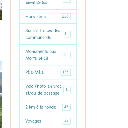
«invité(e)s»
Hors-série
236
Sur les traces des
150
communards
Monuments aux
516
Morts 14-18
Pêle-Mêle
135
Yala Photo en vrac
157
et/ou de passage
2 km à la ronde
45
Voyages
44