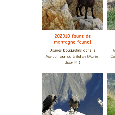
202010 faune de
montagne faune1
Jeunes bouquetins dans le
M
Mercantour côté italien (Marie-
Ce
José PL)