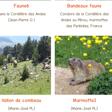
Faune6
Bandeaux faune
ans la Cordillère des Andes
Condors de la Cordillère des
(Jean-Pierre G.)
Andes au Pérou, marmottes
des Pyrénées, France
Vallon de combeau
Marmotte3
(Marie-José PL)
(Marie-José PL)