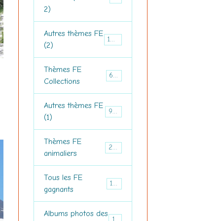
2)
Autres thèmes FE
1271
(2)
Thèmes FE
679
Collections
Autres thèmes FE
953
(1)
Thèmes FE
298
animaliers
Tous les FE
181
gagnants
Albums photos des
184