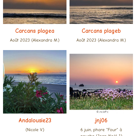
Carcans plagea
Carcans plageb
Août 2023 (Alexandra M.)
Août 2023 (Alexandra M.)
Andalousie23
jnj06
(Nicole V.)
6 juin, phare "Four" à