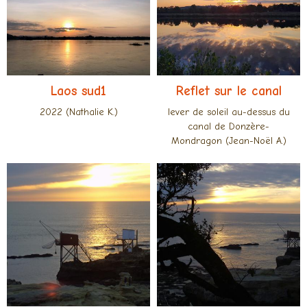
Laos sud1
Reflet sur le canal
2022 (Nathalie K.)
lever de soleil au-dessus du
canal de Donzère-
Mondragon (Jean-Noël A.)