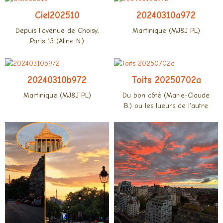
Ciel202510
20240310a972
Depuis l'avenue de Choisy,
Martinique (MJ&J PL)
Paris 13 (Aline N.)
20240310b972
Toits 20250702a
Martinique (MJ&J PL)
Du bon côté (Marie-Claude
B.) ou les lueurs de l'autre