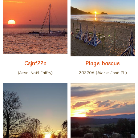
Csjnf22a
Plage basque
(Jean-Noël Jaffry)
202206 (Marie-José PL)