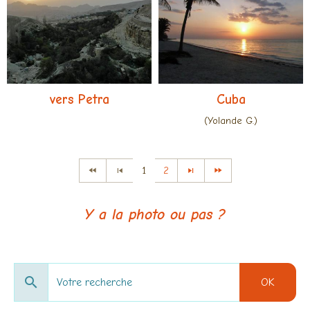
vers Petra
Cuba
(Yolande G.)
1
2
Y a la photo ou pas ?
OK