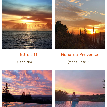
JNJ-ciel11
Baux de Provence
(Jean-Noël J.)
(Marie-José PL)