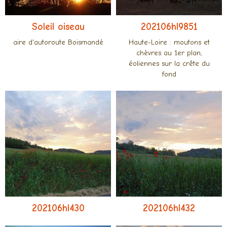
Soleil oiseau
202106hl9851
aire d'autoroute Boismandé
Haute-Loire : moutons et
chèvres au 1er plan,
éoliennes sur la crête du
fond
202106hl430
202106hl432