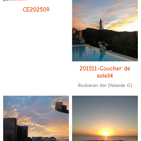
CE202509
201511-Coucher de
soleil4
Rocbaron, Var (Yolande G.)