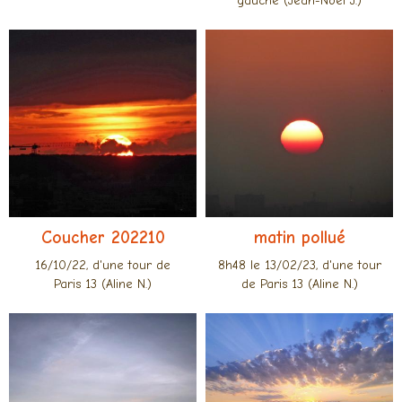
gauche (Jean-Noël J.)
Coucher 202210
matin pollué
16/10/22, d'une tour de
8h48 le 13/02/23, d'une tour
Paris 13 (Aline N.)
de Paris 13 (Aline N.)