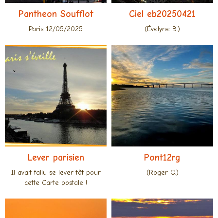
Pantheon Soufflot
Ciel eb20250421
Paris 12/05/2025
(Évelyne B.)
Lever parisien
Pont12rg
Il avait fallu se lever tôt pour
(Roger G.)
cette Carte postale !