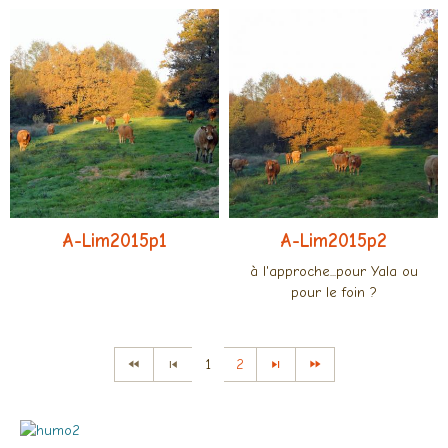
A-Lim2015p1
A-Lim2015p2
à l'approche...pour Yala ou
pour le foin ?
1
2