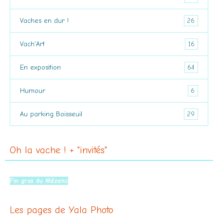
26
Vaches en dur !
16
Vach'Art
64
En exposition
6
Humour
29
Au parking Boisseuil
Oh la vache ! + "invités"
À Moulins
Fin gras du Mézenc
Les pages de Yala Photo