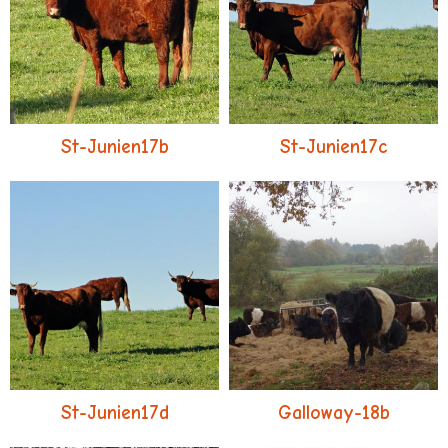
St-Junien17b
St-Junien17c
St-Junien17d
Galloway-18b