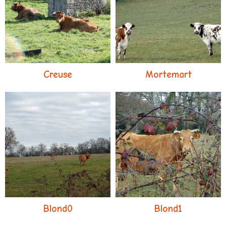
Creuse
Mortemart
Blond0
Blond1