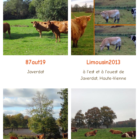
87aut19
Limousin2013
Javerdat
à l'est et à l'ouest de
Javerdat, Haute-Vienne