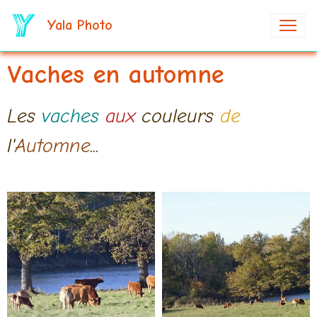
Yala Photo
Vaches en automne
Les
vaches
aux
couleurs
de
l'
Automne
...