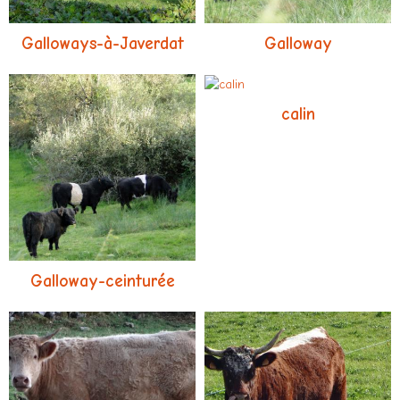
Galloways-à-Javerdat
Galloway
calin
Galloway-ceinturée