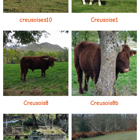
creusoises10
Creusoise1
Creusois8
Creusois8b