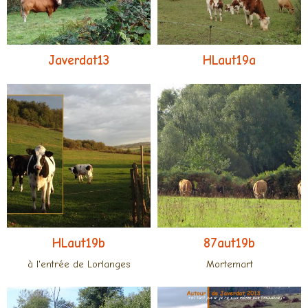
Javerdat13
HLaut19a
HLaut19b
87aut19b
à l'entrée de Lorlanges
Mortemart