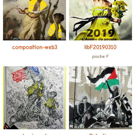
composition-web3
libF20190310
pioche F