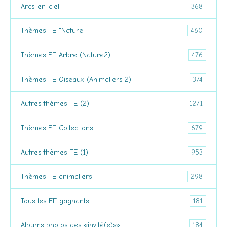
368
Arcs-en-ciel
460
Thèmes FE "Nature"
476
Thèmes FE Arbre (Nature2)
374
Thèmes FE Oiseaux (Animaliers 2)
1271
Autres thèmes FE (2)
679
Thèmes FE Collections
953
Autres thèmes FE (1)
298
Thèmes FE animaliers
181
Tous les FE gagnants
184
Albums photos des «invité(e)s»