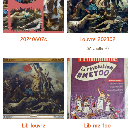
20240607c
Louvre 202302
(Michelle P.)
Lib louvre
Lib me too