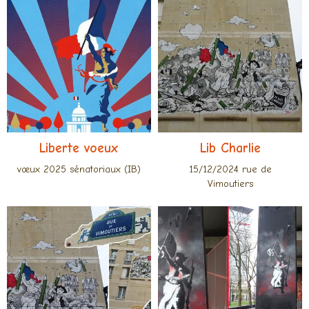
Liberte voeux
Lib Charlie
vœux 2025 sénatoriaux (IB)
15/12/2024 rue de
Vimoutiers