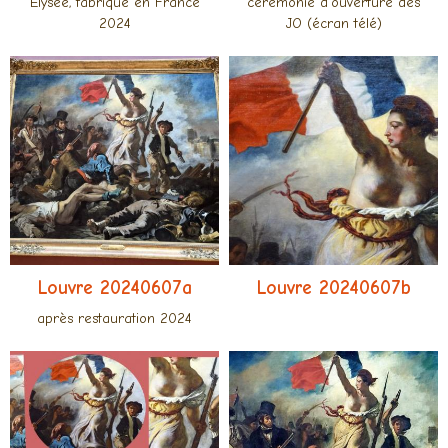
Élysée, fabriqué en France
cérémonie d'ouverture des
2024
JO (écran télé)
Louvre 20240607a
Louvre 20240607b
après restauration 2024