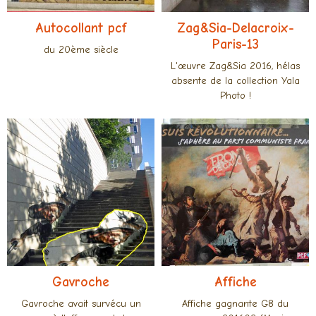
Autocollant pcf
Zag&Sia-Delacroix-
Paris-13
du 20ème siècle
L'œuvre Zag&Sia 2016, hélas
absente de la collection Yala
Photo !
Gavroche
Affiche
Gavroche avait survécu un
Affiche gagnante G8 du