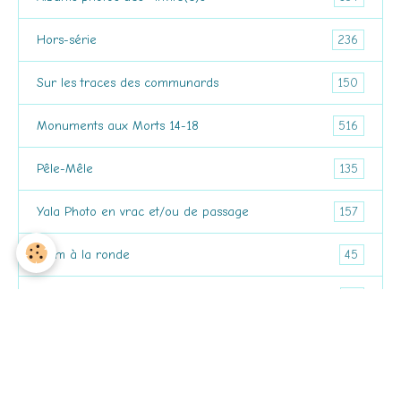
236
Hors-série
150
Sur les traces des communards
516
Monuments aux Morts 14-18
135
Pêle-Mêle
157
Yala Photo en vrac et/ou de passage
45
2 km à la ronde
44
Voyages
La carte bis Yala Photo