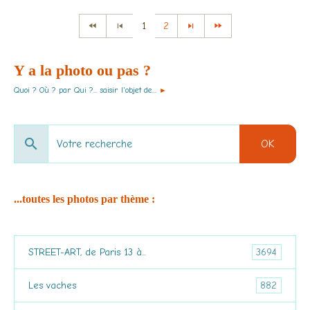
1
2
Y a la photo ou pas ?
Quoi ? Où ? par Qui ?... saisir l'objet de...
►
OK
...toutes les photos par thème :
3694
STREET-ART, de Paris 13 à...
882
Les vaches