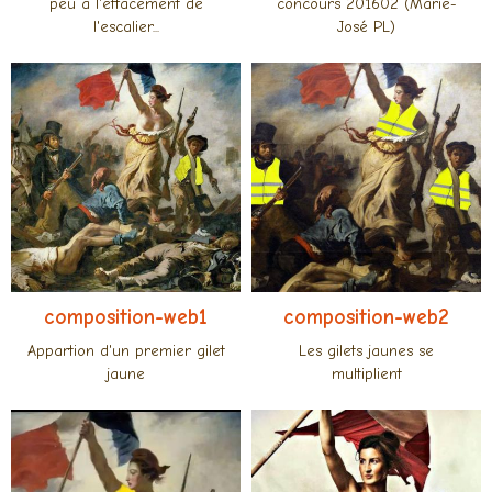
peu à l'effacement de
concours 201602 (Marie-
l'escalier...
José PL)
composition-web1
composition-web2
Appartion d'un premier gilet
Les gilets jaunes se
jaune
multiplient