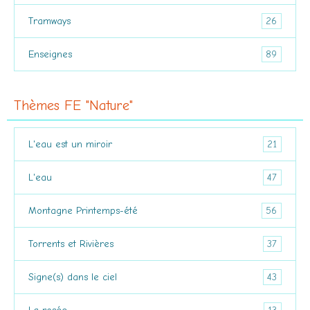
26
Tramways
89
Enseignes
Thèmes FE "Nature"
21
L'eau est un miroir
47
L'eau
56
Montagne Printemps-été
37
Torrents et Rivières
43
Signe(s) dans le ciel