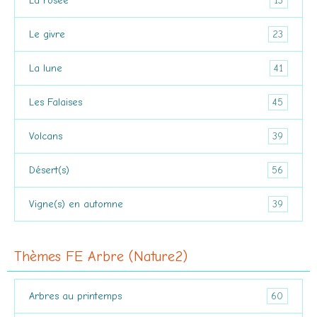
13
La rosée
23
Le givre
41
La lune
45
Les Falaises
39
Volcans
56
Désert(s)
39
Vigne(s) en automne
Thèmes FE Arbre (Nature2)
60
Arbres au printemps