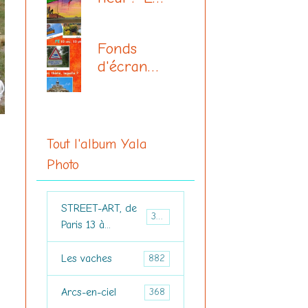
vrac, Yala
Fonds
d'écran
du mois, la
page
Tout l'album Yala
Photo
STREET-ART, de
3694
Paris 13 à...
Les vaches
882
Arcs-en-ciel
368