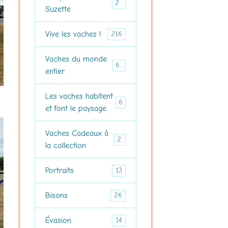
28
Suzette
Vive les vaches !
216
Vaches du monde
66
entier
Les vaches habitent
61
et font le paysage
Vaches Cadeaux à
27
la collection
Portraits
13
Bisons
26
Évasion
14