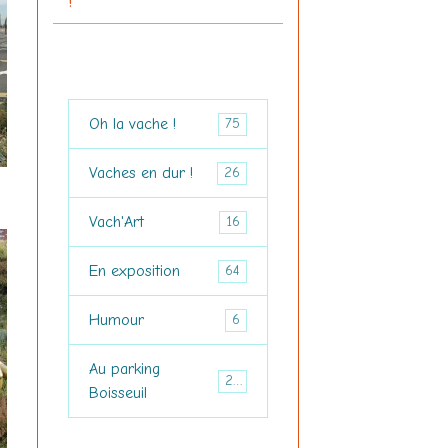
!"
Oh la vache !
75
Vaches en dur !
26
Vach'Art
16
En exposition
64
Humour
6
Au parking
29
Boisseuil