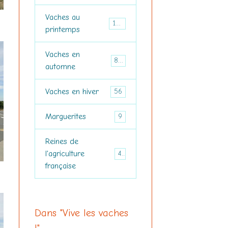
Vaches au
125
printemps
Vaches en
86
automne
Vaches en hiver
56
Marguerites
9
Reines de
l'agriculture
41
française
Dans "Vive les vaches