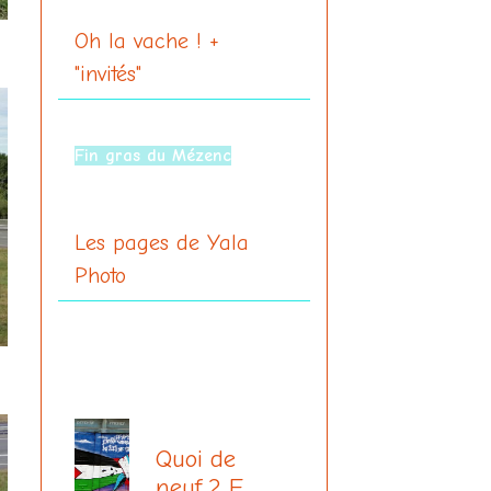
Oh la vache ! +
"invités"
À Moulins
Fin gras du Mézenc
Les pages de Yala
Photo
Quoi de
neuf ? En