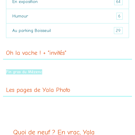
64
En exposition
6
Humour
29
Au parking Boisseuil
Oh la vache ! + "invités"
À Moulins
Fin gras du Mézenc
Les pages de Yala Photo
Quoi de neuf ? En vrac, Yala