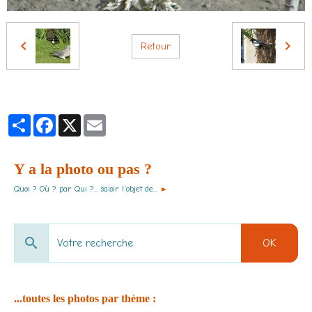
Retour
Partager
Facebook
X
Email
Y a la photo ou pas ?
Quoi ? Où ? par Qui ?... saisir l'objet de...
►
OK
...toutes les photos par thème :