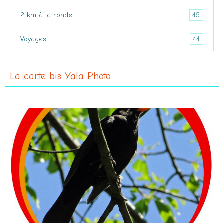
45
2 km à la ronde
44
Voyages
La carte bis Yala Photo