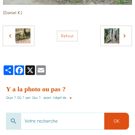
(Daniel K.)
Retour
Partager
Facebook
X
Email
Y a la photo ou pas ?
Quoi ? Où ? par Qui ?... saisir l'objet de...
►
OK