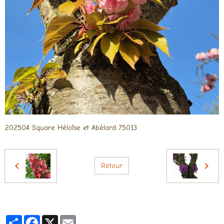
202504 Square Héloîse et Abélard 75013
Retour
Partager
Facebook
X
Email