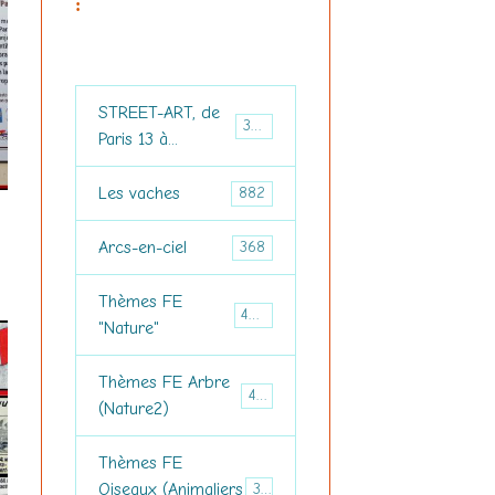
:
STREET-ART, de
3694
Paris 13 à...
Les vaches
882
Arcs-en-ciel
368
Thèmes FE
460
"Nature"
Thèmes FE Arbre
476
(Nature2)
Thèmes FE
Oiseaux (Animaliers
374