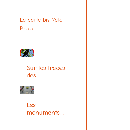
La carte bis Yala
Photo
Sur les traces
des
communards
Les
monuments
aux morts
(centenaire 14-