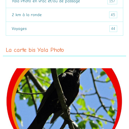
157
Yala Photo en vrac et/ou de passage
45
2 km à la ronde
44
Voyages
La carte bis Yala Photo