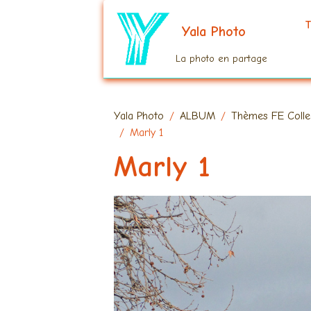
T
Yala Photo
La photo en partage
Yala Photo
ALBUM
Thèmes FE Colle
Marly 1
Marly 1