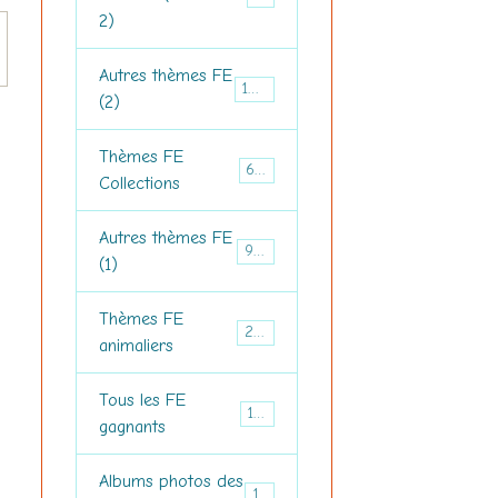
2)
Autres thèmes FE
1271
(2)
Thèmes FE
679
Collections
Autres thèmes FE
953
(1)
Thèmes FE
298
animaliers
Tous les FE
181
gagnants
Albums photos des
184