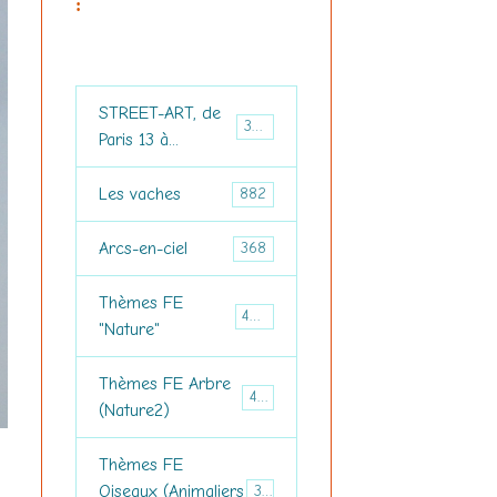
:
STREET-ART, de
3694
Paris 13 à...
Les vaches
882
Arcs-en-ciel
368
Thèmes FE
460
"Nature"
Thèmes FE Arbre
476
(Nature2)
Thèmes FE
Oiseaux (Animaliers
374