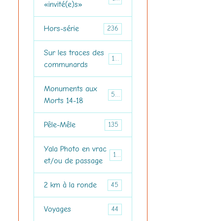
«invité(e)s»
Hors-série
236
Sur les traces des
150
communards
Monuments aux
516
Morts 14-18
Pêle-Mêle
135
Yala Photo en vrac
157
et/ou de passage
2 km à la ronde
45
Voyages
44