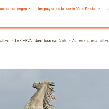
outes les pages
les pages de la carte Yala Photo
L
ctions
Le CHEVAL dans tous ses états
Autres représentation