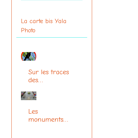
La carte bis Yala
Photo
Sur les traces
des
communards
Les
monuments
aux morts
(centenaire 14-