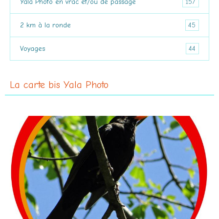
157
Yala Photo en vrac et/ou de passage
45
2 km à la ronde
44
Voyages
La carte bis Yala Photo