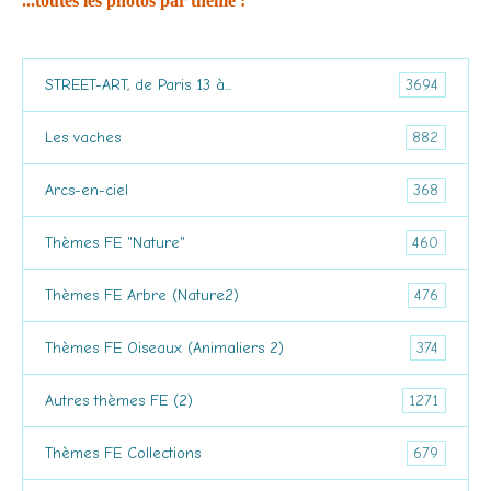
...toutes les photos par thème :
3694
STREET-ART, de Paris 13 à...
882
Les vaches
368
Arcs-en-ciel
460
Thèmes FE "Nature"
476
Thèmes FE Arbre (Nature2)
374
Thèmes FE Oiseaux (Animaliers 2)
1271
Autres thèmes FE (2)
679
Thèmes FE Collections