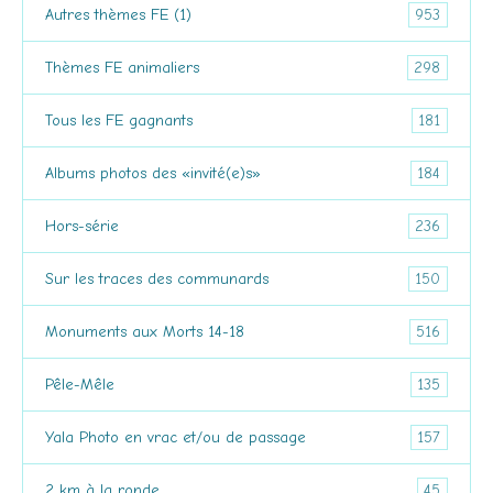
953
Autres thèmes FE (1)
298
Thèmes FE animaliers
181
Tous les FE gagnants
184
Albums photos des «invité(e)s»
236
Hors-série
150
Sur les traces des communards
516
Monuments aux Morts 14-18
135
Pêle-Mêle
157
Yala Photo en vrac et/ou de passage
45
2 km à la ronde