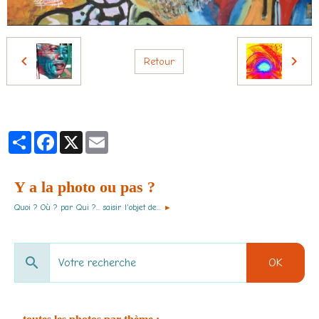
Retour
Partager
Facebook
X
Email
Y a la photo ou pas ?
Quoi ? Où ? par Qui ?... saisir l'objet de...
►
OK