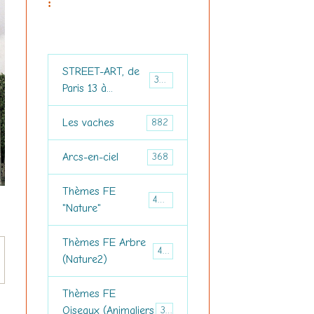
:
STREET-ART, de
3694
Paris 13 à...
Les vaches
882
Arcs-en-ciel
368
Thèmes FE
460
"Nature"
Thèmes FE Arbre
476
(Nature2)
Thèmes FE
Oiseaux (Animaliers
374