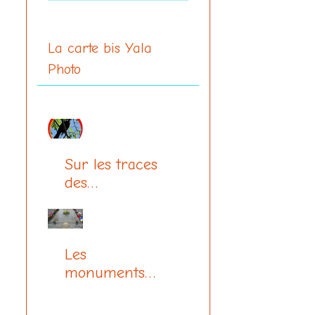
La carte bis Yala
Photo
Sur les traces
des
communards
Les
monuments
aux morts
(centenaire 14-