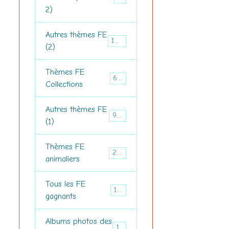
2)
Autres thèmes FE
1271
(2)
Thèmes FE
679
Collections
Autres thèmes FE
953
(1)
Thèmes FE
298
animaliers
Tous les FE
181
gagnants
Albums photos des
184