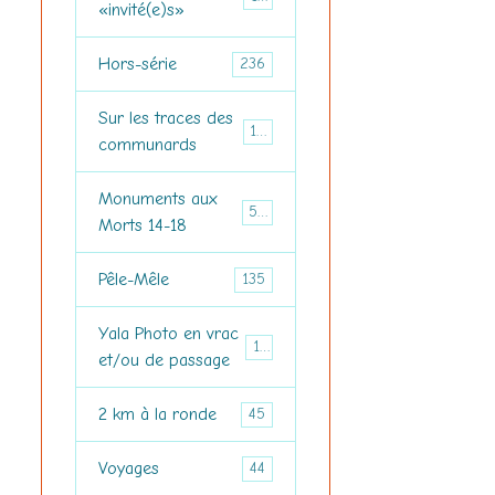
«invité(e)s»
Hors-série
236
Sur les traces des
150
communards
Monuments aux
516
Morts 14-18
Pêle-Mêle
135
Yala Photo en vrac
157
et/ou de passage
2 km à la ronde
45
Voyages
44