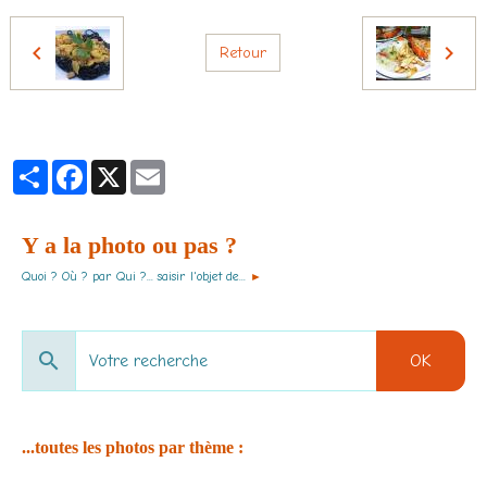
Retour
Partager
Facebook
X
Email
Y a la photo ou pas ?
Quoi ? Où ? par Qui ?... saisir l'objet de...
►
OK
...toutes les photos par thème :