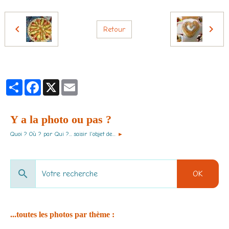
Retour
Partager
Facebook
X
Email
Y a la photo ou pas ?
Quoi ? Où ? par Qui ?... saisir l'objet de...
►
OK
...toutes les photos par thème :