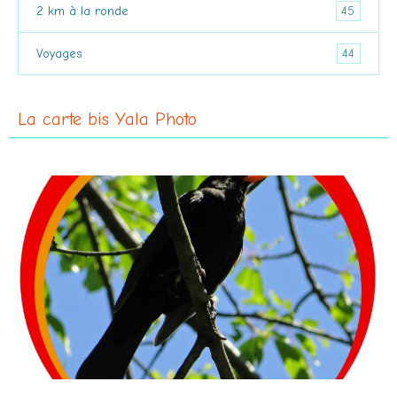
45
2 km à la ronde
44
Voyages
La carte bis Yala Photo