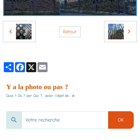
Retour
Partager
Facebook
X
Email
Y a la photo ou pas ?
Quoi ? Où ? par Qui ?... saisir l'objet de...
►
OK