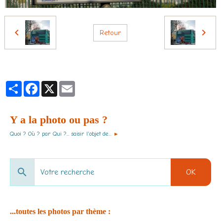
Retour
Partager
Facebook
X
Email
Y a la photo ou pas ?
Quoi ? Où ? par Qui ?... saisir l'objet de...
►
OK
...toutes les photos par thème :