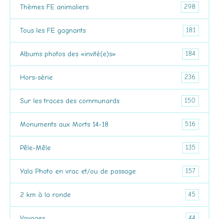
298
Thèmes FE animaliers
181
Tous les FE gagnants
184
Albums photos des «invité(e)s»
236
Hors-série
150
Sur les traces des communards
516
Monuments aux Morts 14-18
135
Pêle-Mêle
157
Yala Photo en vrac et/ou de passage
45
2 km à la ronde
44
Voyages