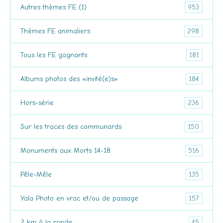
953
Autres thèmes FE (1)
298
Thèmes FE animaliers
181
Tous les FE gagnants
184
Albums photos des «invité(e)s»
236
Hors-série
150
Sur les traces des communards
516
Monuments aux Morts 14-18
135
Pêle-Mêle
157
Yala Photo en vrac et/ou de passage
45
2 km à la ronde