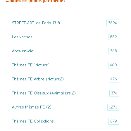
...toutes les photos par thème :
3694
STREET-ART, de Paris 13 à...
882
Les vaches
368
Arcs-en-ciel
460
Thèmes FE "Nature"
476
Thèmes FE Arbre (Nature2)
374
Thèmes FE Oiseaux (Animaliers 2)
1271
Autres thèmes FE (2)
679
Thèmes FE Collections