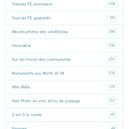
298
Thèmes FE animaliers
181
Tous les FE gagnants
184
Albums photos des «invité(e)s»
236
Hors-série
150
Sur les traces des communards
516
Monuments aux Morts 14-18
135
Pêle-Mêle
157
Yala Photo en vrac et/ou de passage
45
2 km à la ronde
44
Voyages